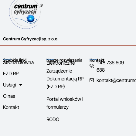
Centrum Cyfryzacji sp. z o.o.
Szybkie linki
Nasze rozwiązania
Kontakt
Strona Główna
+48 736 609
Elektroniczne
688
Zarządzenie
EZD RP
Dokumentacją RP
kontakt@centrumcyf
Usługi
(EZD RP)
O nas
Portal wniosków i
formularzy
Kontakt
RODO